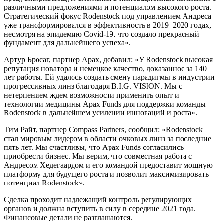
различными предложениями и потенциалом высокого роста.
Стратегический фокус Rodenstock под управлением Андреса
уже трансформировался в эффективность в 2019–2020 годах,
несмотря на эпидемию Covid-19, что создало прекрасный
фундамент для дальнейшего успеха».
Артур Бросаг, партнер Apax, добавил: «У Rodenstock высокая
репутация новатора и немецкое качество, доказанное за 140
лет работы. Ей удалось создать смену парадигмы в индустрии
прогрессивных линз благодаря B.I.G. VISION. Мы с
нетерпением ждем возможности применить опыт и
технологии медицины Apax Funds для поддержки команды
Rodenstock в дальнейшем усилении инноваций и роста».
Тим Райт, партнер Compass Partners, сообщил: «Rodenstock
стал мировым лидером в области очковых линз за последние
пять лет. Мы счастливы, что Apax Funds согласились
приобрести бизнес. Мы верим, что совместная работа с
Андресом Хедегаардом и его командой предоставит мощную
платформу для будущего роста и позволит максимизировать
потенциал Rodenstock».
Сделка проходит надлежащий контроль регулирующих
органов и должна вступить в силу в середине 2021 года.
Финансовые детали не разглашаются.