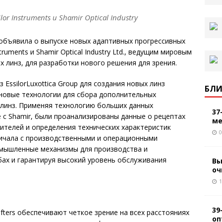
r Instruments и Shamir Optical Industry
up, объявила о выпуске новых адаптивных прогрессивных
truments и Shamir Optical Industry Ltd., ведущим мировым
линз, для разработки нового решения для зрения.
з EssilorLuxottica Group для создания новых линз
БЛИ
 новые технологии для сбора дополнительных
 линз. Применяя технологию больших данных
37
е с Shamir, были проанализированы данные о рецептах
ме
бителей и определения технических характеристик
0
ничала с производственными и операционными
омышленные механизмы для производства и
ах и гарантируя высокий уровень обслуживания
Вы
оч
1
39
fters обеспечивают четкое зрение на всех расстояниях
оп