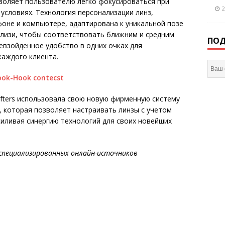
озволяет пользователю легко фокусироваться при
2
условиях. Технология персонализации линз,
оне и компьютере, адаптирована к уникальной позе
близи, чтобы соответствовать ближним и средним
ПОД
евзойденное удобство в одних очках для
каждого клиента.
fters использовала свою новую фирменную систему
ю, которая позволяет настраивать линзы с учетом
силивая синергию технологий для своих новейших
специализированных онлайн-источников