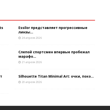
ts
Essilor представляет прогрессивные
линзы...
24 апреля 2026
Слепой спортсмен впервые пробежал
марафо...
21 апреля 2026
ют
Silhouette Titan Minimal Art: очки, поко...
20 апреля 2026