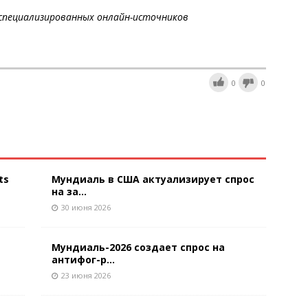
специализированных онлайн-источников
0
0
ts
Мундиаль в США актуализирует спрос
на за...
30 июня 2026
Мундиаль-2026 создает спрос на
антифог-р...
23 июня 2026