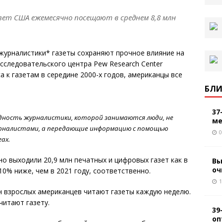
зет США ежемесячно посещают в среднем 8,8 млн
 журналистики* газеты сохраняют прочное влияние на
сследовательского центра Pew Research Center
а к газетам в середине 2000-х годов, американцы все
БЛИ
37
дность журналистики, которой занимаются люди, не
ме
рналистами,
а
передаю
щие
информацию с помощью
0
ах.
о выходили 20,9 млн печатных и цифровых газет как в
Вы
оч
 10% ниже, чем в 2021 году, соответственно.
1
н взрослых американцев читают газеты каждую неделю.
читают газету.
39
оп