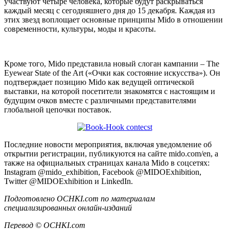
участвуют четыре человека, которые будут раскрываться
каждый месяц с сегодняшнего дня до 15 декабря. Каждая из
этих звезд воплощает основные принципы Mido в отношении
современности, культуры, моды и красоты.
Кроме того, Mido представила новый слоган кампании – The
Eyewear State of the Art («Очки как состояние искусства»). Он
подтверждает позицию Mido как ведущей оптической
выставки, на которой посетители знакомятся с настоящим и
будущим очков вместе с различными представителями
глобальной цепочки поставок.
Последние новости мероприятия, включая уведомление об
открытии регистрации, публикуются на сайте mido.com/en, а
также на официальных страницах канала Mido в соцсетях:
Instagram @mido_exhibition, Facebook @MIDOExhibition,
Twitter @MIDOExhibition и LinkedIn.
Подготовлено OCHKI.com по материалам
специализированных онлайн-изданий
Перевод © OCHKI.com