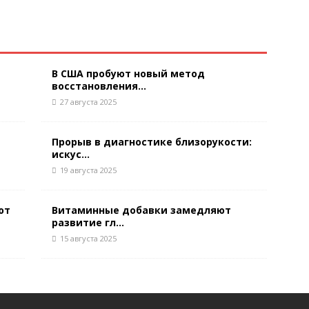
В США пробуют новый метод
восстановления...
27 августа 2025
Прорыв в диагностике близорукости:
искус...
19 августа 2025
ют
Витаминные добавки замедляют
развитие гл...
15 августа 2025