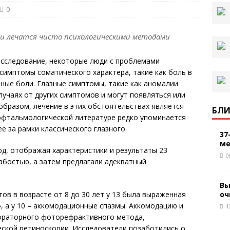
0
ии лечатся чисто психологическими методами
исследование, некоторые люди с проблемами
симптомы соматического характера, такие как боль в
ные боли. Глазные симптомы, такие как аномалии
лучаях от других симптомов и могут появляться или
образом, лечение в этих обстоятельствах является
БЛИ
 офтальмологической литературе редко упоминается
 за рамки классического глазного.
37
ме
д, отображая характеристики и результаты 23
0
абостью, а затем предлагали адекватный
Вы
оч
ов в возрасте от 8 до 30 лет у 13 была выраженная
, а у 10 – аккомодационные спазмы. Аккомодацию и
1
ораторного фоторефрактивного метода,
еской ретиноскопии. Исследователи позаботились о