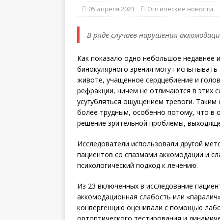
05 апреля 2023
Оптические новости
В ряде случаев нарушения аккомодац
Как показало одно небольшое недавнее 
бинокулярного зрения могут испытывать 
животе, учащенное сердцебиение и голов
рефракции, ничем не отличаются в этих с
усугубляться ощущением тревоги. Таким 
более трудным, особенно потому, что в
решение зрительной проблемы, выходящее
Исследователи использовали другой мето
пациентов со спазмами аккомодации и сл
психологический подход к лечению.
Из 23 включенных в исследование пациент
аккомодационная слабость или «паралич»
конвергенцию оценивали с помощью лаб
ортоптического тестирования и динамич