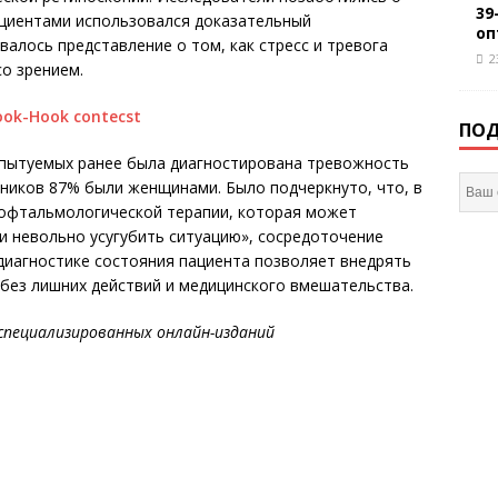
39
ациентами использовался доказательный
оп
валось представление о том, как стресс и тревога
2
со зрением.
ПОД
спытуемых ранее была диагностирована тревожность
тников 87% были женщинами. Было подчеркнуто, что, в
 офтальмологической терапии, которая может
и невольно усугубить ситуацию», сосредоточение
диагностике состояния пациента позволяет внедрять
без лишних действий и медицинского вмешательства.
специализированных онлайн-изданий