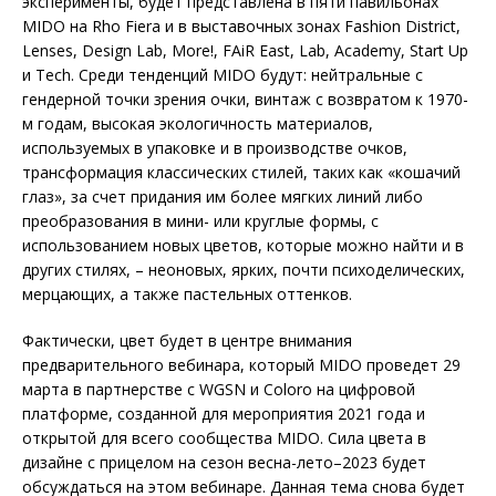
эксперименты, будет представлена в пяти павильонах
MIDO на Rho Fiera и в выставочных зонах Fashion District,
Lenses, Design Lab, More!, FAiR East, Lab, Academy, Start Up
и Tech. Среди тенденций MIDO будут: нейтральные с
гендерной точки зрения очки, винтаж с возвратом к 1970-
м годам, высокая экологичность материалов,
используемых в упаковке и в производстве очков,
трансформация классических стилей, таких как «кошачий
глаз», за счет придания им более мягких линий либо
преобразования в мини- или круглые формы, с
использованием новых цветов, которые можно найти и в
других стилях, – неоновых, ярких, почти психоделических,
мерцающих, а также пастельных оттенков.
Фактически, цвет будет в центре внимания
предварительного вебинара, который MIDO проведет 29
марта в партнерстве с WGSN и Coloro на цифровой
платформе, созданной для мероприятия 2021 года и
открытой для всего сообщества MIDO. Сила цвета в
дизайне с прицелом на сезон весна-лето–2023 будет
обсуждаться на этом вебинаре. Данная тема снова будет