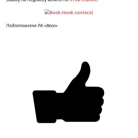
Подготовлено РА
«
Веко
»