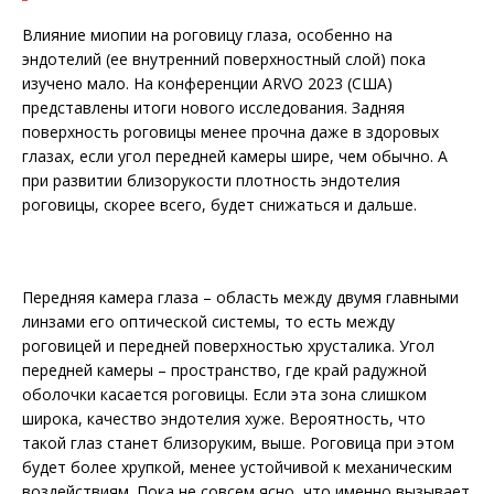
Влияние миопии на роговицу глаза, особенно на
эндотелий (ее внутренний поверхностный слой) пока
изучено мало. На конференции ARVO 2023 (США)
представлены итоги нового исследования. Задняя
поверхность роговицы менее прочна даже в здоровых
глазах, если угол передней камеры шире, чем обычно. А
при развитии близорукости плотность эндотелия
роговицы, скорее всего, будет снижаться и дальше.
Передняя камера глаза – область между двумя главными
линзами его оптической системы, то есть между
роговицей и передней поверхностью хрусталика. Угол
передней камеры – пространство, где край радужной
оболочки касается роговицы. Если эта зона слишком
широка, качество эндотелия хуже. Вероятность, что
такой глаз станет близоруким, выше. Роговица при этом
будет более хрупкой, менее устойчивой к механическим
воздействиям. Пока не совсем ясно, что именно вызывает