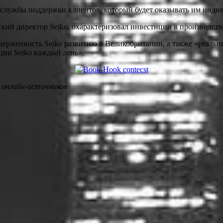
а службы поддержки клиентов, который будет оказывать им инд
ский директор Seiko, охарактеризовал инвестиции в производств
верженность Seiko развитию в Великобритании, а также «реаль
ции Seiko каждый день».
 онлайн-источников