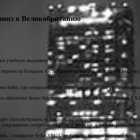
 линз в Великобританию
нии учебную академию для специалистов по зрению
еренесла большую часть производства очковых линз в Рексем (
я Seiko, где специалисты по офтальмологии смогут ознакомиться
 обеспечит более быструю доставку заказов и 95% заказов RX/Ed
удет способствовать ее усилиям по обеспечению устойчивого ра
у сокращению потребления воды и энергии, а также к уменьшени
и, – покрытие Seiko SRC Ultra Coating, выпуск которого начался