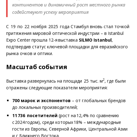
континентов и динамичный рост местного рынка
содействуют успеху мероприятия
С 19 по 22 ноября 2025 года Стамбул вновь стал точкой
притяжения мировой оптической индустрии – в Istanbul
Expo Center прошла 12‑я выставка
SILMO Istanbul
,
подтвердив статус ключевой площадки для евразийского
рынка очков и оптики.
Масштаб события
2
Выставка развернулась на площади 25 тыс. м
, где были
отражены следующие показатели мероприятия:
700
марок и экспонентов
– от глобальных брендов
до локальных производителей;
11 736
посетителей
(рост на 12,4% по сравнению
с 2024 годом), среди которых 18% – международные
гости из Европы, Северной Африки, Центральной Азии
и с Ближнего Востока.