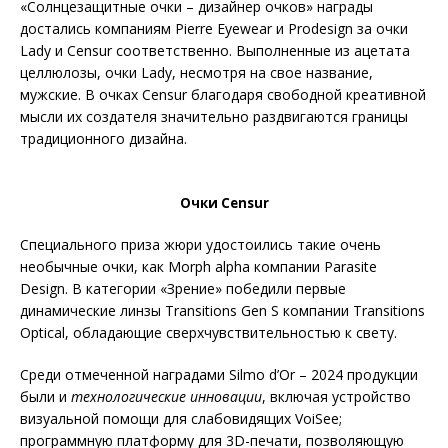
«Солнцезащитные очки – дизайнер очков» награды
достались компаниям Pierre Eyewear и Prodesign за очки
Lady и Censur соответственно. Выполненные из ацетата
целлюлозы, очки Lady, несмотря на свое название,
мужские. В очках Censur благодаря свободной креативной
мысли их создателя значительно раздвигаются границы
традиционного дизайна.
Очки Censur
Специального приза жюри удостоились такие очень
необычные очки, как Morph alpha компании Parasite
Design. В категории «Зрение» победили первые
динамические линзы Transitions Gen S компании Transitions
Optical, обладающие сверхчувствительностью к свету.
Среди отмеченной наградами Silmo d’Or – 2024 продукции
были и
технологические инновации
, включая устройство
визуальной помощи для слабовидящих VoiSee;
программную платформу для 3D-печати, позволяющую