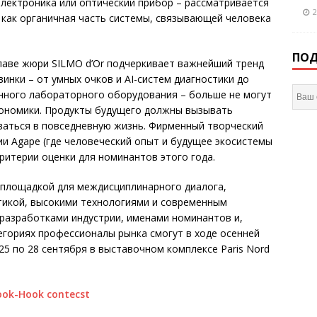
лектроника или оптический прибор – рассматривается
2
а как органичная часть системы, связывающей человека
ПОД
главе жюри SILMO d’Or подчеркивает важнейший тренд
инки – от умных очков и AI-систем диагностики до
нного лабораторного оборудования – больше не могут
гономики. Продукты будущего должны вызывать
ваться в повседневную жизнь. Фирменный творческий
и Agape (где человеческий опыт и будущее экосистемы
ритерии оценки для номинантов этого года.
 площадкой для междисциплинарного диалога,
икой, высокими технологиями и современным
разработками индустрии, именами номинантов и,
тегориях профессионалы рынка смогут в ходе осенней
 25 по 28 сентября в выставочном комплексе Paris Nord