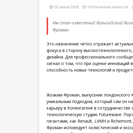
02 июня 2026
Оптические новости
Им стал известный бельгийский диза
Фроман
Это назначение четко отражает актуальн
фокуса в сторону высокотехнологичного,
дизайна. Для профессионального сообщес
сигнал о том, что при оценке инноваций
способность новых технологий и продук
Жоаким Фроман, выпускник лондонского К
уникальным подходом, который сам он на
карьеру в Копенгагене в сотрудничестве 
технологическую студию Futurewave. Пор
гигантами, как Renault, LVMH и Richemon
Фроман исповедует холистический и экос