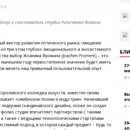
0
йнер и сооснователь студии Futurewave Жоаким
ый вектор развития оптического рынка: смещение
 но при этом глубоко эмоционального и экосистемного
БЛИ
тва выбор Жоакима Фромана (Joachim Froment) – это
 в нынешнем году первостепенное значение будет иметь
37
тов менять наш привычный пользовательский опыт.
ме
0
оролевского колледжа искусств, известен своим
Вы
зывает «симбиозом поэзии и индустрии». Начинавший
оч
с лидерами скандинавского дизайна, позже он создал
1
тфолио студии впечатляет партнерством с такими
t, а также с ведущими технологическими стартапами.
39
истемный подход, в котором каждый предмет – будь то
оп