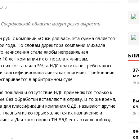
0
в Свердловской области могут резко вырасти
руб. с компании «Очки для вас». Эта сумма является
ри года. По словам директора компании Михаила
го начисления стала якобы неправильная
БЛИ
м 10 лет компания их относила к «линзам,
а них составляла 5%, а НДС платить не требовалось.
37
 и классифицировала линзы как «прочие». Требование
ме
спаривается в арбитражном суде.
0
ая пошлина и отсутствие НДС применяются только к
е без обработки вставляют в оправу. В то же время,
Вы
а для классификации компания ОДВ, называют другие
оч
, главным из которых является их назначение и
1
линзы. Для заготовок в ТН ВЭД есть отдельный код
39
оп