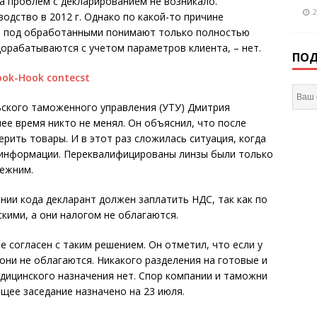
да проблем с декларированием не возникало.
2
дство в 2012 г. Однако по какой-то причине
рь под обработанными понимают только полностью
 дорабатываются с учетом параметров клиента, – нет.
ПОД
ьского таможенного управления (УТУ) Дмитрия
ее время никто не менял. Он объяснил, что после
ить товары. И в этот раз сложилась ситуация, когда
 информации. Переквалифицированы линзы были только
режним.
нии кода декларант должен заплатить НДС, так как по
кими, а они налогом не облагаются.
е согласен с таким решением. Он отметил, что если у
они не облагаются. Никакого разделения на готовые и
дицинского назначения нет. Спор компании и таможни
щее заседание назначено на 23 июля.