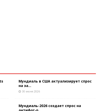
ts
Мундиаль в США актуализирует спрос
на за...
30 июня 2026
Мундиаль-2026 создает спрос на
антифог-р...