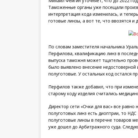
Михаил Фейгин уточняет, что до 2022 го
Таможенные органы уже посещали произво
интерпретация кода изменилась, и тепе
готовые линзы, а вот те, что ввозятся и
По словам заместителя начальника Урал
Перфилова, квалификацию линз в последн
выпуска таможня может тщательно провер
было выявлено внесение недостоверной
полуготовые. У остальных код остался п
Перфилов также добавил, что при измене
старому коду изделия считались медицинс
Директор сети «Очки для вас» все равно н
полуготовых линз есть диоптрии, то НДС 
полуготовые линзы в перечне товаров ме
уже дошел до Арбитражного суда. Следую