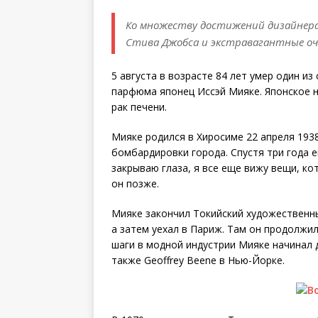
Ко множеству достижений дизайнера 
Стива Джобса и экстравагантные оч
5 августа в возрасте 84 лет умер один и
парфюма японец Иссэй Мияке. Японское 
рак печени.
Мияке родился в Хиросиме 22 апреля 1938
бомбардировки города. Спустя три года е
закрываю глаза, я все еще вижу вещи, ко
он позже.
Мияке закончил Токийский художественны
а затем уехал в Париж. Там он продолжил
шаги в модной индустрии Мияке начинал д
также Geoffrey Beene в Нью-Йорке.