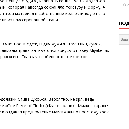
обственную студию дизайна. В конце 1980-х модельер
2
ни, которая навсегда сохраняла текстуру и форму. А
 такой материал в собственных коллекциях, до него
ещи из плиссированной ткани.
ПОД
 в частности одежды для мужчин и женщин, сумок,
лько экстравагантные очки-конусы от Issey Miyake: их
прохожего. Главная особенность этих очков –
долазки Стива Джобса. Вероятно, не зря, ведь
 «One Piece of Cloth» («Кусок ткани»). Мияке старался
е и отдавал предпочтение максимально простому крою.