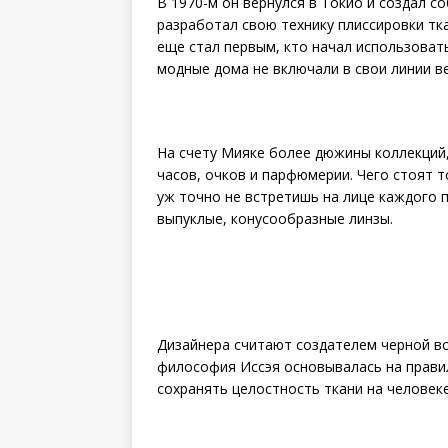
В 1970-м он вернулся в Токио и создал с
разработал свою технику плиссировки тка
еще стал первым, кто начал использовать
модные дома не включали в свои линии в
На счету Мияке более дюжины коллекций,
часов, очков и парфюмерии. Чего стоят то
уж точно не встретишь на лице каждого 
выпуклые, конусообразные линзы.
Дизайнера считают создателем черной во
философия Иссэя основывалась на правиле
сохранять целостность ткани на человек