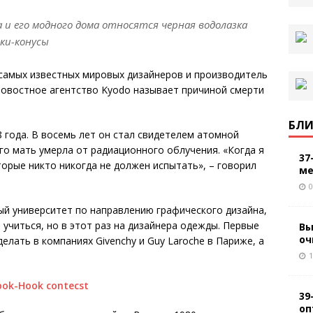
и его модного дома относятся черная водолазка
ки-конусы
з самых известных мировых дизайнеров и производитель
новостное агентство Kyodo называет причиной смерти
БЛИ
 года. В восемь лет он стал свидетелем атомной
го мать умерла от радиационного облучения. «Когда я
37
торые никто никогда не должен испытать», – говорил
ме
0
й университет по направлению графического дизайна,
 учиться, но в этот раз на дизайнера одежды. Первые
Вы
оч
елать в компаниях Givenchy и Guy Laroche в Париже, а
1
39
оп