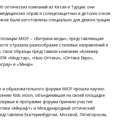
0 оптических компаний из Китая и Турции: они
медицинских оправ и солнцезащитных и детских очков.
иков были изготовлены специально для демонстрации
позиции MIOF – «Витрина моды», представляющая
лноте отразила разнообразие стилевых направлений и
. Свои образцы представили компании «Алхемер
НПФ «Медстар», «Нью-Оптика», «Оптика Евро»,
нграу» и «Эйнар».
о и образовательного форума MIOF прошла научно-
рению Kids vision, объединившая на своей площадке
Впервые в программе форума приняли участие
оптики «Айкрафт» и Международный оптический
едставлена Екатеринбургом, Москвой, Пятигорском,