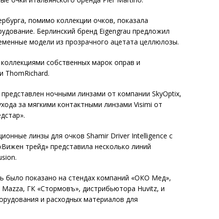
ербурга, помимо коллекции очков, показала
удование. Берлинский бренд Eigengrau предложил
еменные модели из прозрачного ацетата целлюлозы.
 коллекциями собственных марок оправ и
и ThomRichard.
 представлен ночными линзами от компании SkyOptix,
ода за мягкими контактными линзами Visimi от
дстар».
нные линзы для очков Shamir Driver Intelligence с
«Вижен трейд» представила несколько линий
sion.
 было показано на стендах компаний «ОКО Мед»,
 Mazza, ГК «Стормовъ», дистрибьютора Huvitz, и
орудования и расходных материалов для