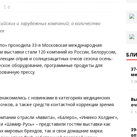
0
сийских и зарубежных компаний, а количество
ек
кспо» проходила 33-я Московская международная
и выставки стали 120 компаний из России, Белоруссии,
БЛИ
ллекции оправ и солнцезащитных очков сезона осень-
еское оборудование, программные продукты для
37
рованную прессу.
ме
0
знакомились с новинками в категориях медицинских
Вы
очков, а также средств контактной коррекции зрения.
оч
1
мпании отрасли «Аввита», «Балеро», «Инвеко Холдинг»,
 и «Шамир-Русь» – представили гостям выставки как
39
х мировых брендов, так и свои домашние марки.
оп