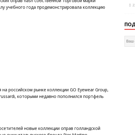
ских оправ flash собственной торговой марки
2
чалу учебного года продемонстрировала коллекцию
ПОД
 на российском рынке коллекции GO Eyewear Group,
russardi, которыми недавно пополнился портфель
сетителей новые коллекции оправ голландской
е очки итальянского бренда Pier Martino.