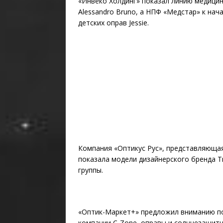
«Инвеко Холдинг» показал линию медицин
Alessandro Bruno, а НПФ «Медстар» к на
детских оправ Jessie.
Компания «Оптикус Рус», представляющая
показала модели дизайнерского бренда T
группы.
«Оптик-Маркет+» предложил вниманию по
компании C-Zone, оправы и солнцезащитны