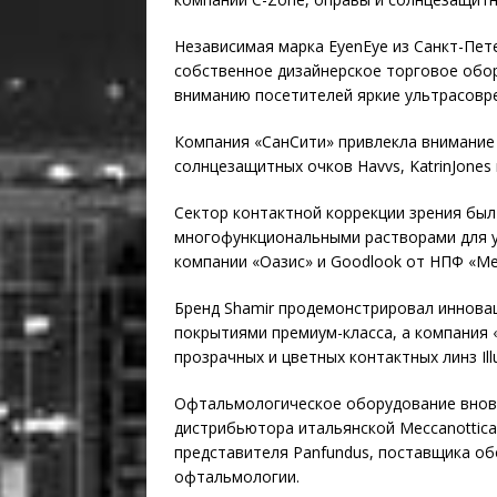
Независимая марка EyenEye из Санкт-Пет
собственное дизайнерское торговое обор
вниманию посетителей яркие ультрасовр
Компания «СанСити» привлекла внимание
солнцезащитных очков Havvs, KatrinJones 
Сектор контактной коррекции зрения был
многофункциональными растворами для ух
компании «Оазис» и Goodlook от НПФ «Ме
Бренд Shamir продемонстрировал инновацио
покрытиями премиум-класса, а компания 
прозрачных и цветных контактных линз Illu
Офтальмологическое оборудование вновь
дистрибьютора итальянской Meccanottica
представителя Panfundus, поставщика об
офтальмологии.