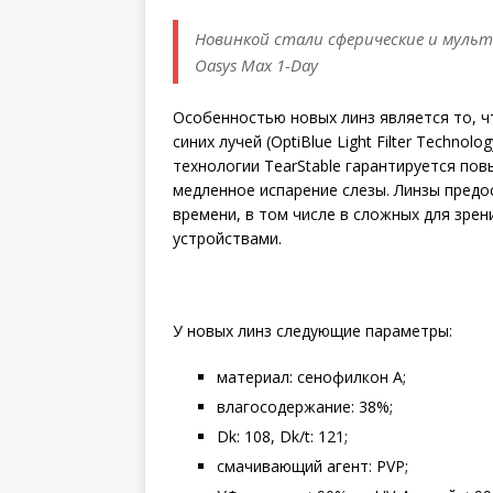
Новинкой стали сферические и мульт
Oasys Max 1-Day
Особенностью новых линз является то, ч
синих лучей (OptiBlue Light Filter Techno
технологии TearStable гарантируется по
медленное испарение слезы. Линзы пред
времени, в том числе в сложных для зре
устройствами.
У новых линз следующие параметры:
материал: сенофилкон A;
влагосодержание: 38%;
Dk: 108, Dk/t: 121;
смачивающий агент: PVP;