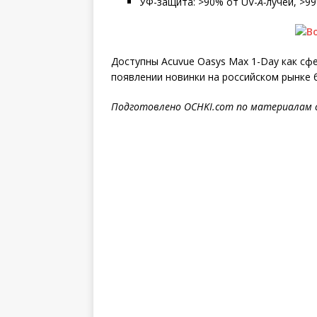
УФ-защита: >90% от
UV-
A
-
лучей, >9
Доступны Acuvue Oasys Max 1-Day как сфе
появлении новинки на российском рынке
Подготовлено OCHKI.com по материалам 