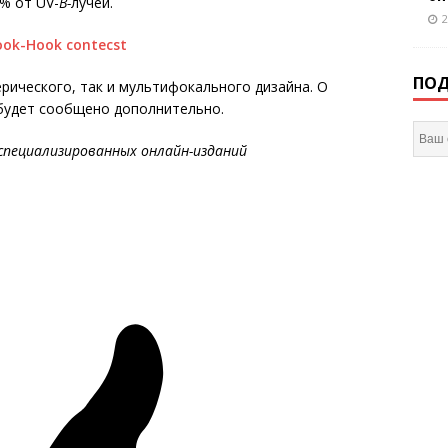
9% от
UV-
B
-
лучей.
2
ПОД
рического, так и мультифокального дизайна. О
 будет сообщено дополнительно.
специализированных онлайн-изданий