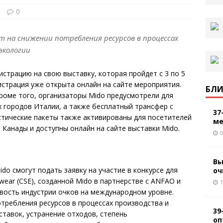
и
0
 на снижении потребления ресурсов в процессах
экологии
страцию на свою выставку, которая пройдет с 3 по 5
егистрация уже открыта онлайн на сайте мероприятия.
БЛИ
Кроме того, организаторы Mido предусмотрели для
х городов Италии, а также бесплатный трансфер с
37
стические пакеты также активированы для посетителей
ме
Канады и доступны онлайн на сайте выставки Mido.
0
Вы
ido смогут подать заявку на участие в конкурсе для
оч
yewear (CSE), созданной Mido в партнерстве с ANFAO и
1
чивость индустрии очков на международном уровне.
требления ресурсов в процессах производства и
39
ставок, устранение отходов, степень
оп