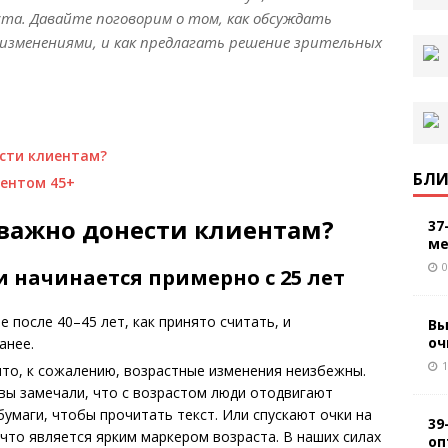
та. Давайте поговорим о том, как обсуждать
изменениями, и как предлагать решение зрительных
сти клиентам?
БЛИ
ентом 45+
важно донести клиентам?
37
ме
0
 начинается примерно с 25 лет
 после 40–45 лет, как принято считать, и
Вы
оч
анее.
1
что, к сожалению, возрастные изменения неизбежны.
вы замечали, что с возрастом люди отодвигают
бумаги, чтобы прочитать текст. Или спускают очки на
39
 что является ярким маркером возраста. В наших силах
оп