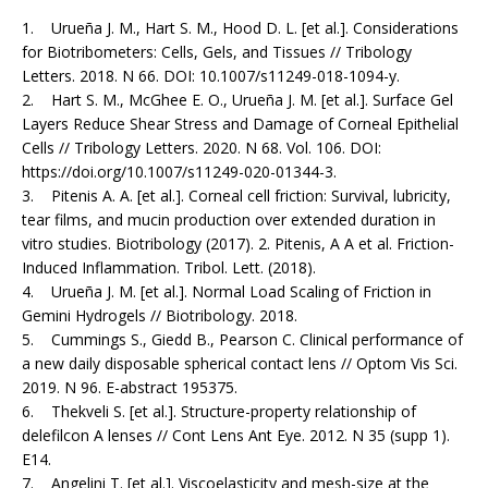
1. Urueña J. M., Hart S. M., Hood D. L. [et al.]. Conside­rations
for Biotribometers: Cells, Gels, and Tissues // Tribology
Letters. 2018. N 66. DOI: 10.1007/s11249-018-1094-y.
2. Hart S. M., McGhee E. O., Urueña J. M. [et al.]. Surface Gel
Layers Reduce Shear Stress and Damage of Corneal Epithelial
Cells // Tribology Letters. 2020. N 68. Vol. 106. DOI:
https://doi.org/10.1007/s11249-020-01344-3.
3. Pitenis A. A. [et al.]. Corneal cell friction: Survival, lubricity,
tear films, and mucin production over extended duration in
vitro studies. Biotribology (2017). 2. Pitenis, A A et al. Friction-
Induced Inflammation. Tribol. Lett. (2018).
4. Urueña J. M. [et al.]. Normal Load Scaling of Friction in
Gemini Hydrogels // Biotribology. 2018.
5. Cummings S., Giedd B., Pearson C. Clinical performance of
a new daily disposable spherical contact lens // Optom Vis Sci.
2019. N 96. E-abstract 195375.
6. Thekveli S. [et al.]. Structure-property relationship of
delefilcon A lenses // Cont Lens Ant Eye. 2012. N 35 (supp 1).
E14.
7. Angelini T. [et al.]. Viscoelasticity and mesh-size at the