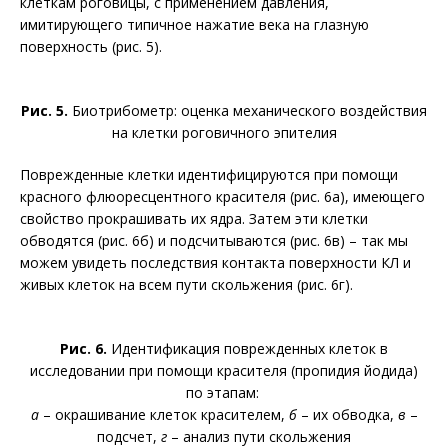
клеткам роговицы, с применением давления,
имитирующего типичное нажатие века на глазную
поверхность (рис. 5).
Рис. 5.
Биотрибометр: оценка механического воздействия
на клетки роговичного эпителия
Поврежденные клетки идентифицируются при помощи
красного флюоресцентного красителя (рис. 6а), имеющего
свойство прокрашивать их ядра. Затем эти клетки
обводятся (рис. 6б) и подсчитываются (рис. 6в) – так мы
можем увидеть последствия контакта поверхности КЛ и
живых клеток на всем пути скольжения (рис. 6г).
Рис. 6.
Идентификация поврежденных клеток в
исследовании при помощи красителя (пропидия йодида)
по этапам:
а
– окрашивание клеток красителем,
б
– их обводка,
в
–
подсчет,
г
– анализ пути скольжения