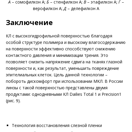
А
– сомофилкон А;
Б
– стенфилкон А;
В
– этафилкон А;
Г
–
верофилкон А;
Д
– делефилкон А
Заключение
КЛ с высокогидрофильной поверхностью благодаря
особой структуре полимера и высокому влагосодержанию
на поверхности эффективно способствуют снижению
контактного давления и минимизации трения. Это
позволяет снизить напряжение сдвига на тканях глазной
поверхности и, как результат, уменьшить повреждение
эпителиальных клеток. Цель данной технологии –
побороть дискомфорт при использовании МКЛ. В России
линзы с такой поверхностью представлены двумя
продуктами: однодневными КЛ Dailies Total 1 и Precision1
(рис. 9).
Технология восстановления слезной пленки