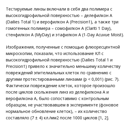
Тестируемые линзы включали в себя два полимера с
высокогидрофильной поверхностью – делефилкон A
(Dailies Total 1) и верофилкон A (Precision1), а также три
гомогенных полимера – сомофилкон A (Clariti 1 Day),
стенфилкон A (MyDay) и этафилкон A (1-Day Acuvue Moist).
Изображения, полученные с помощью флюоресцентной
микроскопии, показали, что использование КЛ с
высокогидрофильной поверхностью (Dailies Total 1 и
Precision1) привело к значительно меньшему количеству
повреждений эпителиальных клеток по сравнению с
другими протестированными линзами (p < 0,001) (рис. 7).
Фактически повреждение клеток, которое произошло
после циклов скольжения линз из делефилкона A и
верофилкона A, было сопоставимо с контрольным
образцом, не участвовавшем в эксперименте (фоновое
нормальное обновление клеток), – их количество
составляло (7 ± 4) кл./мм2 после 1000 цик­лов [1, 2].