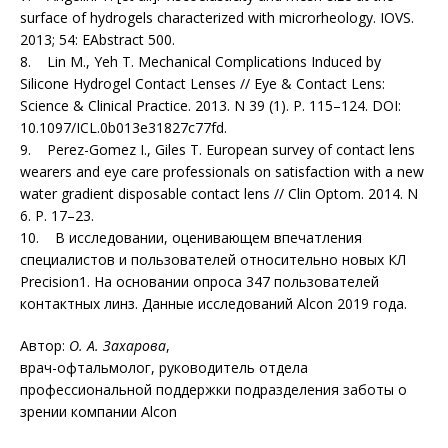
surface of hydrogels characterized with microrheology. IOVS.
2013; 54: EAbstract 500.
8. Lin M., Yeh T. Mechanical Complications Induced by
Silicone Hydrogel Contact Lenses // Eye & Contact Lens:
Science & Clinical Practice. 2013. N 39 (1). P. 115–124. DOI:
10.1097/ICL.0b013e31827c77fd.
9. Perez-Gomez I., Giles T. European survey of contact lens
wearers and eye care professionals on satisfaction with a new
water gradient disposable contact lens // Clin Optom. 2014. N
6. P. 17–23.
10. В исследовании, оценивающем впечатления
специалистов и пользователей относительно новых КЛ
Precision1. На основании опроса 347 пользователей
контактных линз. Данные исследований Alcon 2019 года.
Автор:
О. А. Захарова
,
врач-офтальмолог, руководитель отдела
профессиональной поддержки подразделения заботы о
зрении компании Alcon