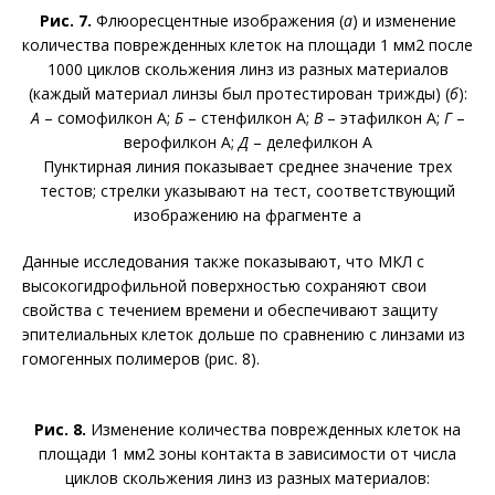
Рис. 7.
Флюоресцентные изображения (
а
) и изменение
количества поврежденных клеток на площади 1 мм2 после
1000 циклов скольжения линз из разных материалов
(каждый материал линзы был протестирован трижды) (
б
):
А
– сомофилкон А;
Б
– стенфилкон А;
В
– этафилкон А;
Г
–
верофилкон А;
Д
– делефилкон А
Пунктирная линия показывает среднее значение трех
тестов; стрелки указывают на тест, соответствующий
изображению на фрагменте а
Данные исследования также показывают, что МКЛ с
высокогидрофильной поверхностью сохраняют свои
свойства с течением времени и обеспечивают защиту
эпителиальных клеток дольше по сравнению с линзами из
гомогенных полимеров (рис. 8).
Рис. 8.
Изменение количества поврежденных клеток на
площади 1 мм2 зоны контакта в зависимости от числа
циклов скольжения линз из разных материалов: