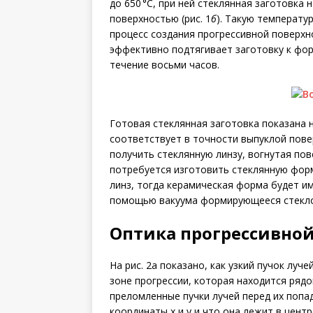
до 650 °C, при ней стеклянная заготовка
поверхностью (рис. 1
б
). Такую температу
процесс создания прогрессивной поверх
эффективно подтягивает заготовку к форм
течение восьми часов.
Готовая стеклянная заготовка показана н
соответствует в точности выпуклой пове
получить стеклянную линзу, вогнутая пов
потребуется изготовить стеклянную фор
линз, тогда керамическая форма будет и
помощью вакуума формирующееся стекло
Оптика прогрессивной
На рис. 2а показано, как узкий пучок луч
зоне прогрессии, которая находится рядом
преломленные пучки лучей перед их попад
координаты х и у и что она лежит в цент