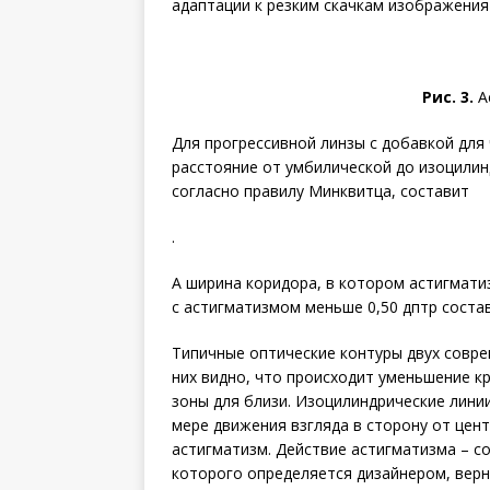
адаптации к резким скачкам изображени
Рис. 3.
А
Для прогрессивной линзы с добавкой для 
расстояние от умбилической до изоцилин
согласно правилу Минк­витца, составит
.
А ширина коридора, в котором астигматиз
с астигматизмом меньше 0,50 дптр состав
Типичные оптические контуры двух со­вре
них видно, что происходит уменьшение к
зоны для близи. Изоцилиндрические линии
мере движения взгляда в сторону от цент
астигматизм. Действие астигматизма – с
которого определяется дизайнером, верн