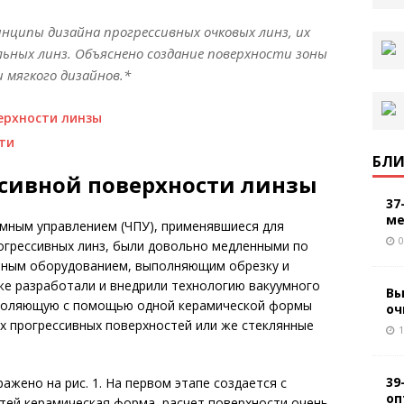
нципы дизайна прогрессивных очковых линз, их
ьных линз. Объяснено создание поверхности зоны
 мягкого дизайнов.*
ерхности линзы
ти
БЛИ
ссивной поверхности линзы
37
ме
ммным управлением (ЧПУ), применявшиеся для
0
огрессивных линз, были довольно медленными по
тным оборудованием, выполняющим обрезку и
же разработали и внедрили технологию вакуумного
Вы
воляющую с помощью одной керамической формы
оч
х прогрессивных поверхностей или же стеклянные
1
39
жено на рис. 1. На первом этапе создается с
оп
ей керамическая форма, расчет поверхности очень