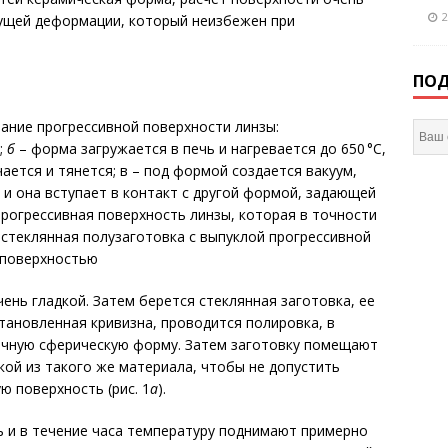
2
дущей деформации, который неизбежен при
ПОД
ние прогрессивной поверхности линзы:
;
б
– форма загружается в печь и нагревается до 650 °C,
ается и тянется; в – под формой создается вакуум,
 и она вступает в контакт с другой формой, задающей
прогрессивная поверхность линзы, которая в точности
 стеклянная полузаготовка с выпуклой прогрессивной
поверхностью
ень гладкой. Затем берется стеклянная заготовка, ее
тановленная кривизна, проводится полировка, в
очную сферическую форму. Затем заготовку помещают
ой из такого же материала, чтобы не допустить
ю поверхность (рис. 1
а
).
 и в течение часа температуру поднимают примерно