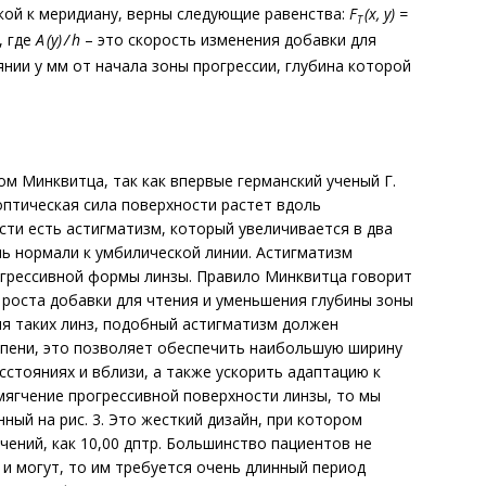
зкой к меридиану, верны следующие равенства:
F
(x, y) =
T
], где
A (y) / h
– это скорость изменения добавки для
нии у мм от начала зоны прогрессии, глубина которой
м Минквитца, так как впервые германский ученый Г.
 оптическая сила поверхности растет вдоль
сти есть астигматизм, который увеличивается в два
ь нормали к умбилической линии. Астигматизм
огрессивной формы линзы. Правило Минквитца говорит
е роста добавки для чтения и уменьшения глубины зоны
ля таких линз, подобный астигматизм должен
епени, это позволяет обеспечить наибольшую ширину
сстояниях и вблизи, а также ускорить адаптацию к
смягчение прогрессивной поверхности линзы, то мы
ный на рис. 3. Это жесткий дизайн, при котором
чений, как 10,00 дптр. Большинство пациентов не
 и могут, то им требуется очень длинный период