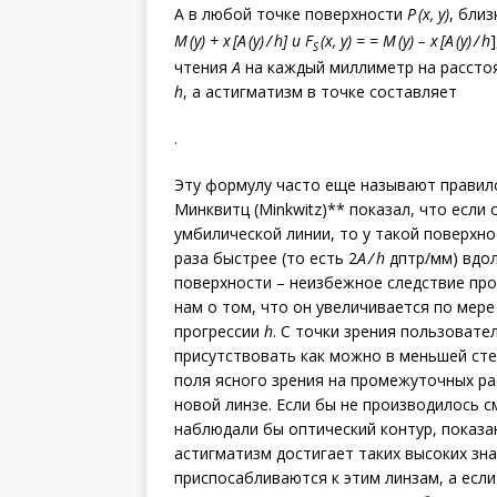
А в любой точке поверхности
P (x, y)
, бли
M (y) + x [A (y) / h] и F
(x, y) = = M (y) – x [A (y) / h
S
чтения
А
на каждый миллиметр на расстоя
h
, а астигматизм в точке составляет
.
Эту формулу часто еще называют правило
Минквитц (Minkwitz)** показал, что если
умбилической линии, то у такой поверхно
раза быстрее (то есть 2
A / h
дптр/мм) вдол
поверхности – неизбежное следствие пр
нам о том, что он увеличивается по мер
прогрессии
h
. С точки зрения пользовате
присутствовать как можно в меньшей ст
поля ясного зрения на промежуточных ра
новой линзе. Если бы не производилось 
наблюдали бы оптический контур, показан
астигматизм достигает таких высоких зна
приспосабливаются к этим линзам, а если