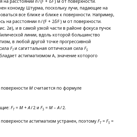
ся на расстоянии
n
/ (
F
+ δ
F
) м от поверхности.
ен коноиду Штурма, поскольку лучи, падающие на
роваться все ближе и ближе к поверхности. Например,
 на расстоянии n / (F + 2δF ) м от поверхности.
ис. 2
в
), и в самой узкой части в районе фокуса пучок
билической линии, вдоль которой большинство
тизм, в любой другой точке прогрессивной
 сила
F
и сагиттальная оптическая сила
F
T
S
бладает астигматизмом A, значение которого
а поверхности
М
считается по формуле
ющие:
F
= M + A
/ 2 и
F
= M – A
/ 2.
T
S
 поверхности астигматизм устранен, поэтому
F
= F
=
T
S