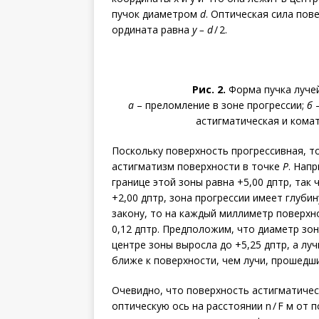
пучок диаметром
d
. Оптическая сила пов
ордината равна
у – d
/ 2.
Рис. 2.
Форма пучка лучей
а
– преломление в зоне прогрессии;
б
–
астигматическая и кома
Поскольку поверхность прогрессивная, то
астигматизм поверхности в точке
Р
. Нап
границе этой зоны равна +5,00 дптр, так
+2,00 дптр, зона прогрессии имеет глуби
закону, то на каждый миллиметр поверхно
0,12 дптр. Предположим, что диаметр зон
центре зоны выросла до +5,25 дптр, а лу
ближе к поверхности, чем лучи, прошедшие
Очевидно, что поверхность астигматичес
оптическую ось на расстоянии n / F м от 