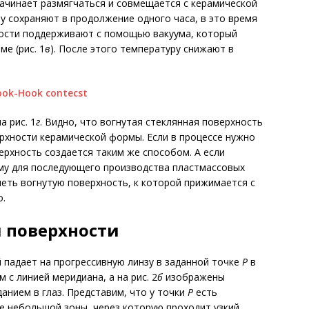
 начинает размягчаться и совмещается с керамической
ру сохраняют в продолжение одного часа, в это время
ности поддерживают с помощью вакуума, который
е (рис. 1
в
). После этого температуру снижают в
а рис. 1
г
. Видно, что вогнутая стеклянная поверхность
рхности керамической формы. Если в процессе нужно
ерхность создается таким же способом. А если
му для последующего производства пластмассовых
меть вогнутую поверхность, к которой прижимается с
.
 поверхности
ей падает на прогрессивную линзу в заданной точке
Р
в
 с линией меридиана, а на рис. 2
б
изображены
анием в глаз. Представим, что у точки
Р
есть
ре небольшой зоны, через которую проходит узкий