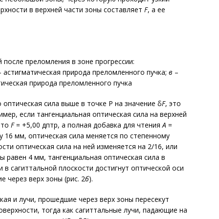
ерхности в верхней части зоны составляет
F
, а ее
 после преломления в зоне прогрессии:
 астигматическая природа преломленного пучка;
в
–
тическая природа преломленного пучка
 оптическая сила выше в точке Р на значение δ
F
, это
ример, если тангенциальная оптическая сила на верхней
 что
F
= +5,00 дптр, а полная добавка для чтения
А
=
ну 16 мм, оптическая сила меняется по степенному
сти оптическая сила на ней изменяется на 2/16, или
ы равен 4 мм, тангенциальная оптическая сила в
чи в сагиттальной плоскости достигнут оптической оси
 через верх зоны (рис. 2
б
).
кая и лучи, прошедшие через верх зоны пересекут
поверхности, тогда как сагиттальные лучи, падающие на