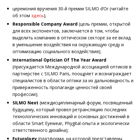
церемония вручения 30-й премии SILMO d’Or (читайте
об этом
здесь
);
R
esponsible
C
ompany
A
ward
(цель премии, открытой
для всех экспонентов, заключается в том, чтобы
выделить компанию в оптическом секторе за ее вклад
в уменьшение воздействия на окружающую среду и
оптимизацию социального воздействия);
I
nternational
O
ptician
O
f
T
he
Y
ear
A
ward
(присуждается Международной ассоциацией оптиков в
партнерстве с SILMO Paris, поощряет и вознаграждает
специалистов в области оптики за их дальновидность и
приверженность пропаганде ценностей своей
профессии);
SILMO N
ext
(междисциплинарный форум, посвященный
будущему, который провел ретрансляцию последних
технологических инноваций и основных достижений в
области Smart Eyewear, Phygital-опыта и экологически
ответственного дизайна);
F
uturology
(платформа, на которой представлены