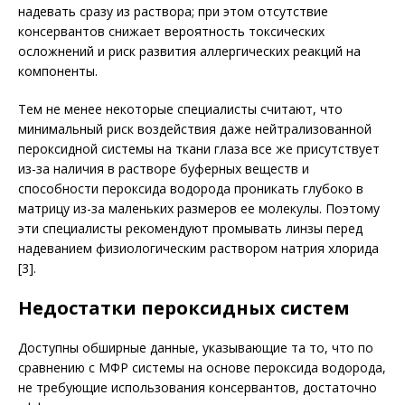
надевать сразу из раствора; при этом отсутствие
консервантов снижает вероятность токсических
осложнений и риск развития аллергических реакций на
компоненты.
Тем не менее некоторые спе­циа­листы считают, что
минималь­ный риск воздействия даже нейт­ра­лизованной
пероксидной системы на ткани глаза все же присутствует
из-за наличия в растворе буферных веществ и
способности пероксида водорода проникать глубоко в
матрицу из-за маленьких размеров ее молекулы. Поэтому
эти специалисты рекомендуют промывать линзы перед
надеванием физиологическим раствором натрия хлорида
[3].
Недостатки пероксидных систем
Доступны обширные данные, указывающие та то, что по
сравнению с МФР системы на основе пероксида водорода,
не требующие использования консервантов, достаточно