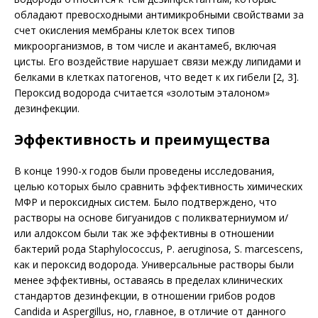
обладают превосходными антимикробными свойствами за
счет окисления мембраны клеток всех типов
микроорганизмов, в том числе и акантамеб, включая
цисты. Его воздействие нарушает связи между липидами и
белками в клетках патогенов, что ведет к их гибели [2, 3].
Пероксид водорода считается «золотым эталоном»
дезинфекции.
Эффективность и преимущества
В конце 1990-х годов были проведены исследования,
целью которых было сравнить эффективность химических
МФР и пероксидных си­стем. Было подтверждено, что
растворы на основе бигуанидов с поликватерниумом и/
или алдоксом были так же эффективны в отношении
бактерий рода Staphylococcus, P. aeruginosa, S. marcescens,
как и пероксид водорода. Универсальные растворы были
менее эффективны, оставаясь в пределах клинических
стандартов дезинфекции, в отношении грибов родов
Candida и Aspergillus, но, главное, в отличие от данного