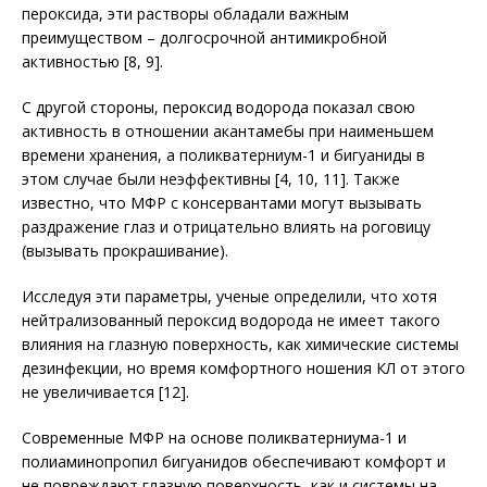
пероксида, эти растворы обладали важным
преимуществом – долгосрочной антимикробной
активностью [8, 9].
С другой стороны, пероксид водорода показал свою
активность в отношении акантамебы при наименьшем
времени хранения, а поликватерниум-1 и бигуаниды в
этом случае были неэффективны [4, 10, 11]. Также
известно, что МФР с консервантами могут вызывать
раздражение глаз и отрицательно влиять на роговицу
(вызывать прокрашивание).
Исследуя эти параметры, ученые определили, что хотя
нейтрализованный пероксид водорода не имеет такого
влияния на глазную поверхность, как химические системы
дезинфекции, но время комфортного ношения КЛ от этого
не увеличивается [12].
Современные МФР на основе поликватерниума-1 и
полиаминопропил бигуанидов обеспечивают комфорт и
не повреждают глазную поверхность, как и системы на