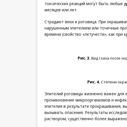
токсических реакций могут быть любые д
месяцев или лет.
Страдают веки и роговица. При окрашив
нарушенным эпителием или точечные про
времени (свойство «летучести», как при кра
Рис. 3.
Вид глаза после о
Рис. 4.
Степени окраш
Эпителий роговицы жизненно важен для е
проникновение микроорганизмов и инфекц
эпителия в результате прокрашивания, в
вызывать опасения. Результаты исследов
раствором, существенно более выражено 