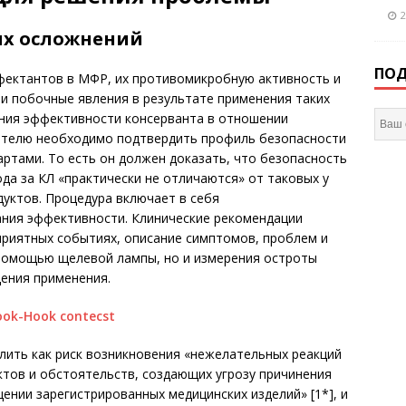
2
ых осложнений
ПОД
ектантов в МФР, их противомикробную активность и
 и побочные явления в результате применения таких
ения эффективности консерванта в отношении
ителю необходимо подтвердить профиль безопасности
ртами. То есть он должен доказать, что безопасность
да за КЛ «практически не отличаются» от таковых у
уктов. Процедура включает в себя
ания эффективности. Клинические рекомендации
приятных событиях, описание симптомов, проблем и
 помощью щелевой лампы, но и измерения остроты
щения применения.
ить как риск возникновения «нежелательных реакций
ктов и обстоятельств, создающих угрозу причинения
ении зарегистрированных медицинских изделий» [1*], и