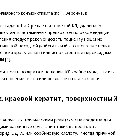
ллярного конъюнктивита (по Н. Эфрону [6])
а стадиях 1 и 2 решается отменой КЛ, удалением
ением антигистаминных препаратов по рекомендации
вления следует рекомендовать пациенту ношение
авильной посадкой (избегать избыточного смещения
я века краем линзы) или использование пероксидных
ы [4].
роятность возврата к ношению КЛ крайне мала, так как
ся ношение очков или рефракционная лазерная
, краевой кератит, поверхностный
 являются токсическими реакциями на средства для
ими различные сочетания таких веществ, как
орид, ЭДТА, или сорбиновую кислоту. Иногда причиной