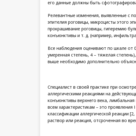
его данные должны быть сфотографирован
Релевантные изменения, выявленные с п
эпителия роговицы, микроцисты этого эп
прокрашивание роговицы, гиперемию бул
конъюнктивы и т. д. (например, инфильтра
Все наблюдения оценивают по шкале от 0 до
умеренная степень, 4 – тяжелая степень)
выше необходимо дополнительно объяснить
Специалист в своей практике при осмотр
аллергическими реакциями на действующ
конъюнктивы верхнего века, лимбальная 
всем характеристикам – это проявления I
классификации аллергической реакции [2,
раствор или реакция, отсроченная во врем