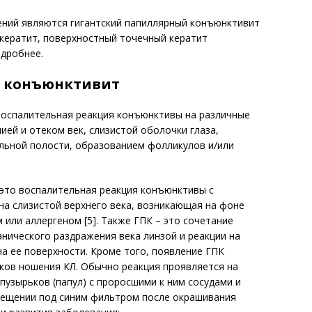
ений являются гигантский папиллярный конъюнктивит
 кератит, поверхностный точечный кератит
одробнее.
й конъюнктивит
воспалительная реакция конъюнктивы на различные
ией и отеком век, слизистой оболочки глаза,
ьной полости, образованием фолликулов и/или
 это воспалительная реакция конъюнктивы с
на слизистой верхнего века, возникающая на фоне
или аллергеном [5]. Также ГПК – это сочетание
ханического раздражения века линзой и реакции на
а ее поверхности. Кроме того, появление ГПК
ков ношения КЛ. Обычно реакция проявляется на
пузырьков (папул) с проросшими к ним сосудами и
вещении под синим фильтром после окрашивания