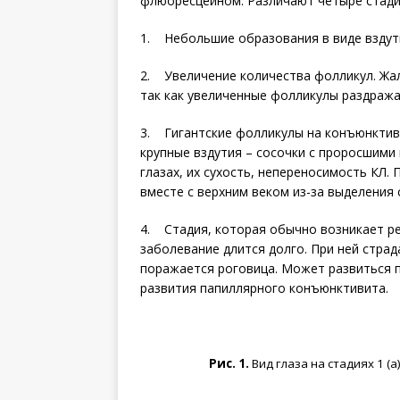
флюоресцеином. Различают четыре стади
1. Небольшие образования в виде вздути
2. Увеличение количества фолликул. Жал
так как увеличенные фолликулы раздража
3. Гигантские фолликулы на конъюнктиве
крупные вздутия – сосочки с проросшими 
глазах, их сухость, непереносимость КЛ.
вместе с верхним веком из-за выделения с
4. Стадия, которая обычно возникает ре
заболевание длится долго. При ней страд
поражается роговица. Может развиться пт
развития папиллярного конъюнктивита.
Рис. 1.
Вид глаза на стадиях 1 (