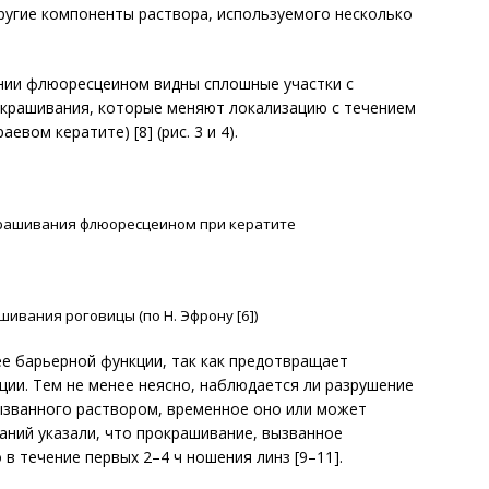
ругие компоненты раствора, используемого несколько
ании флюоресцеином видны сплошные участки с
крашивания, которые меняют локализацию с течением
евом кератите) [8] (рис. 3 и 4).
крашивания флюоресцеином при кератите
ивания роговицы (по Н. Эфрону [6])
е барьерной функции, так как предотвращает
ии. Тем не менее неясно, наблюдается ли разрушение
ызванного раствором, временное оно или может
аний указали, что прокрашивание, вызванное
в течение первых 2–4 ч ношения линз [9–11].