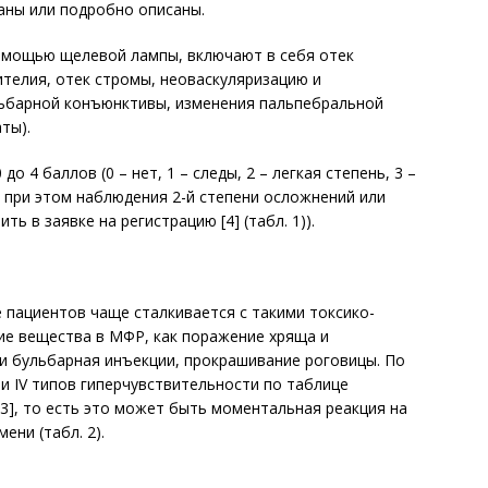
ы или по­дроб­но описаны.
омощью щелевой лампы, включают в себя отек
ителия, отек стромы, неоваскуляризацию и
ьбарной конъюнк­тивы, изменения пальпебральной
ты).
 4 баллов (0 – нет, 1 – следы, 2 – легкая степень, 3 –
, при этом наблюдения 2-й степени осложнений или
 в заявке на регистрацию [4] (табл. 1)).
е пациентов чаще сталкивается с такими токсико-
ие вещества в МФР, как поражение хряща и
и бульбарная инъекции, прокрашивание роговицы. По
 и IV типов гиперчувствительности по таблице
 3], то есть это может быть моментальная реакция на
ени (табл. 2).