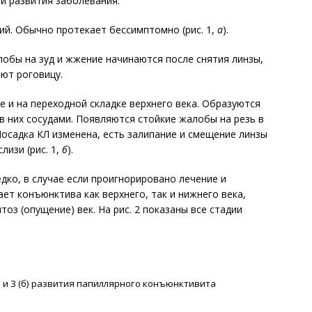
и развития заболевания:
й. Обычно протекает бессимптомно (рис. 1,
а
).
обы на зуд и жжение начинаются после снятия линзы,
ют роговицу.
 и на переходной складке верхнего века. Образуются
в них сосудами. Появляются стойкие жалобы на резь в
 Посадка КЛ изменена, есть залипание и смещение линзы
лизи (рис. 1,
б
).
дко, в случае если проигнорировано лечение и
ает конъюнктива как верхнего, так и нижнего века,
оз (опущение) век. На рис. 2 показаны все стадии
а) и 3 (б) развития папиллярного конъюнктивита