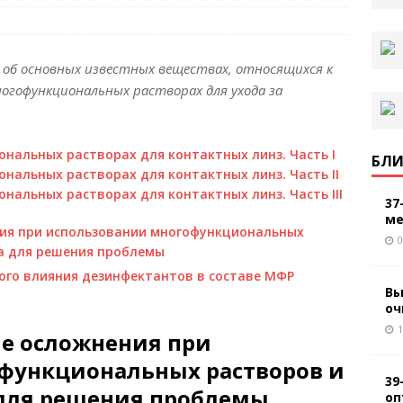
об основных известных веществах, относящихся к
огофункциональных растворах для ухода за
нальных растворах для контактных линз. Часть I
БЛИ
нальных растворах для контактных линз. Часть II
нальных растворах для контактных линз. Часть III
37
ме
ния при использовании многофункциональных
0
а для решения проблемы
ого влияния дезинфектантов в составе МФР
Вы
оч
1
ие осложнения при
функциональных растворов и
39
 для решения проблемы
оп