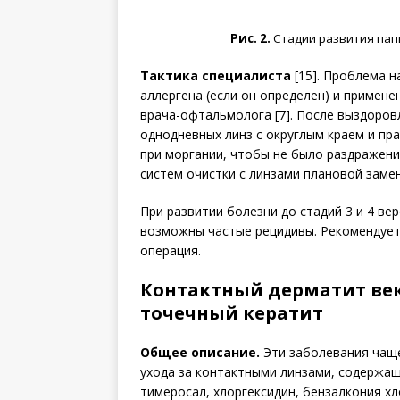
Рис. 2.
Стадии развития папи
Тактика специалиста
[15]. Проблема н
аллергена (если он определен) и примен
врача-офтальмолога [7]. После выздоро
однодневных линз с округлым краем и пр
при моргании, чтобы не было раздражени
систем очистки с линзами плановой замен
При развитии болезни до стадий 3 и 4 ве
возможны частые рецидивы. Рекомендует
операция.
Контактный дерматит век
точечный кератит
Общее описание.
Эти заболевания чаще
ухода за контактными линзами, содержащ
тимеросал, хлоргексидин, бензалкония хл