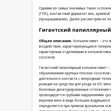
Одними из самых значимых таких осложн
(ГПК), контактный дерматит век, краевой
(прокрашивание). Далее рассмотрим их п
Гигантский папиллярны
Общее описание.
Конъюнктивит – это 
воздействия, характеризующаяся гиперем
характерным отделяемым в конъюнктивал
сосочков.
Гигантский папиллярный конъюнктивит –
образованием крупных плоских сосочков 
длительного контакта с инородным телом 
реакции на средства для ухода за КЛ, ме
белковые денатурированные отложения н
провоцируется грубыми нарушениями сро
верхнем веке в виде больших вздувшихся 
определяется при прямом фокальном ос